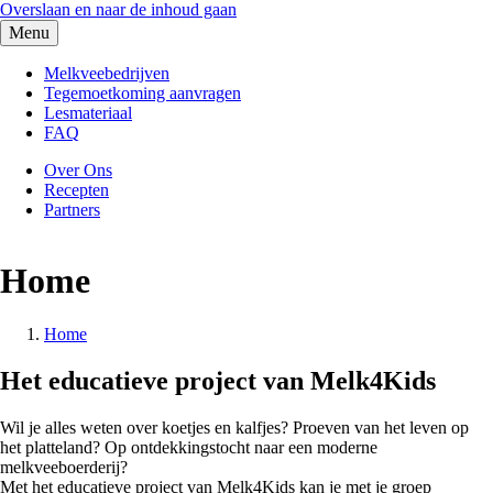
Overslaan en naar de inhoud gaan
Melk4kids
Menu
Home
Melkveebedrijven
Tegemoetkoming aanvragen
Lesmateriaal
FAQ
Over Ons
Recepten
Partners
Home
Home
Kruimelpad
Het educatieve project van Melk4Kids
Wil je alles weten over koetjes en kalfjes? Proeven van het leven op
het platteland? Op ontdekkingstocht naar een moderne
melkveeboerderij?
Met het educatieve project van Melk4Kids kan je met je groep